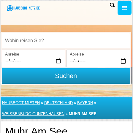
Wohin reisen Sie?
Anreise
Abreise
Suchen
HAUSBOOT MIETEN
»
DEUTSCHLAND
»
BAYERN
»
WEISSENBURG-GUNZENHAUSEN
»
MUHR AM SEE
Muhr Am See