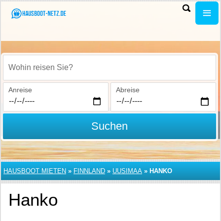
Wohin reisen Sie?
Anreise
Abreise
Suchen
HAUSBOOT MIETEN
»
FINNLAND
»
UUSIMAA
»
HANKO
Hanko