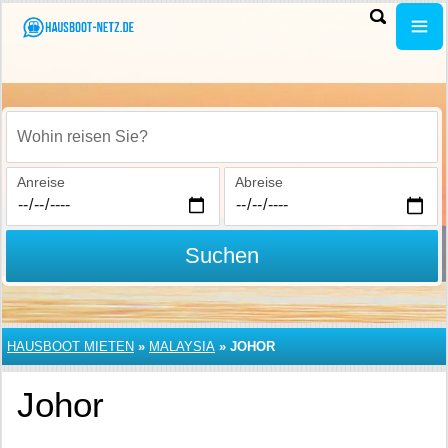
Wohin reisen Sie?
Anreise
Abreise
Suchen
HAUSBOOT MIETEN
»
MALAYSIA
»
JOHOR
Johor