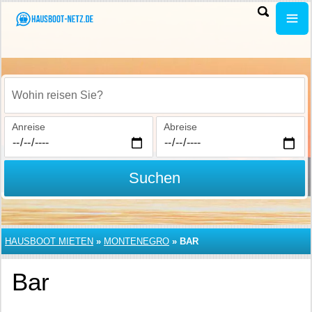
Wohin reisen Sie?
Anreise
Abreise
Suchen
HAUSBOOT MIETEN
»
MONTENEGRO
»
BAR
Bar