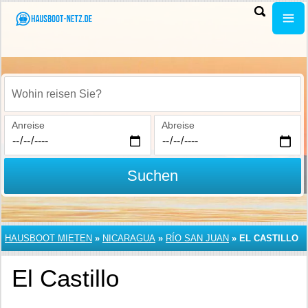
Wohin reisen Sie?
Anreise
Abreise
Suchen
HAUSBOOT MIETEN
»
NICARAGUA
»
RÍO SAN JUAN
»
EL CASTILLO
El Castillo