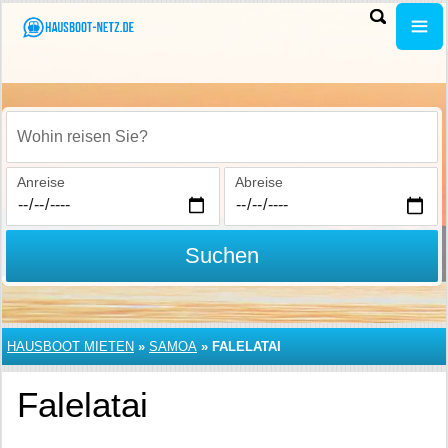
Wohin reisen Sie?
Anreise
Abreise
Suchen
HAUSBOOT MIETEN
»
SAMOA
»
FALELATAI
Falelatai