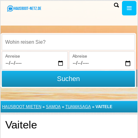
Wohin reisen Sie?
Anreise
Abreise
Suchen
HAUSBOOT MIETEN
»
SAMOA
»
TUAMASAGA
»
VAITELE
Vaitele