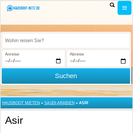
Wohin reisen Sie?
Anreise
Abreise
Suchen
HAUSBOOT MIETEN
»
SAUDI-ARABIEN
»
ASIR
Asir