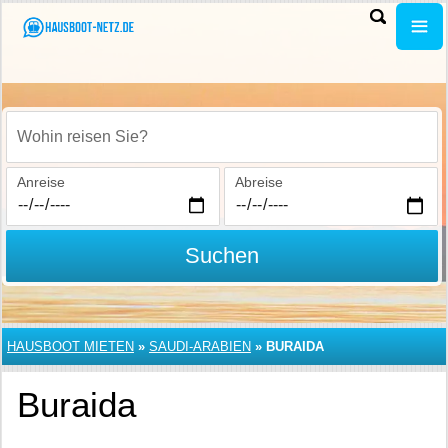
Wohin reisen Sie?
Anreise
Abreise
Suchen
HAUSBOOT MIETEN
»
SAUDI-ARABIEN
»
BURAIDA
Buraida