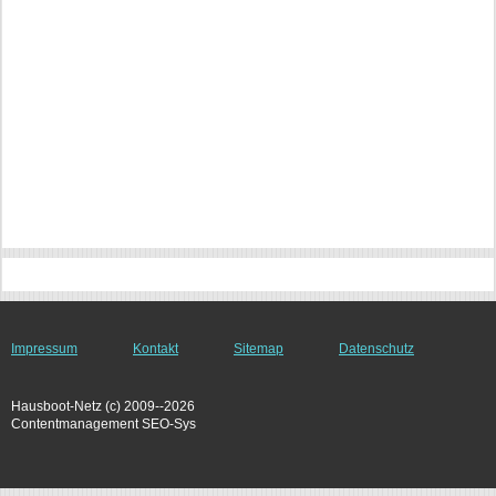
Impressum
Kontakt
Sitemap
Datenschutz
Hausboot-Netz (c) 2009--2026
Contentmanagement SEO-Sys