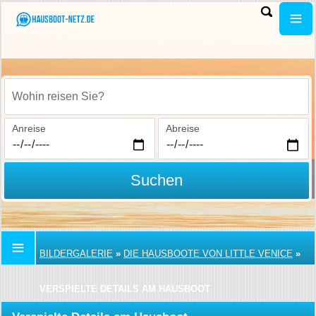
Wohin reisen Sie?
Anreise
Abreise
Suchen
BILDERGALERIE
»
DIE HAUSBOOTE VON LITTLE VENICE
»
VERSPIELTE DETAILS AM HAUSBOOT